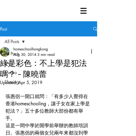
Post
All Posts
homeschoolhongkong
All Posts
Aug 30, 2014
3 min read
綠是彩色：不上學是犯法
FAQ
嗎？ - 陳曉蕾
Media
Sharing
Updated:
Apr 5, 2019
張惠侶一開口就問：「有多少人覺得在
香港homeschooling，讓子女在家上學是
犯法？」五十多位教師大部份都有舉
手。
這是一間中學於開學前舉辦的教師培訓
日。張惠侶的兩個女兒兩年來都沒到學