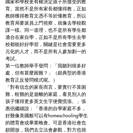
國家和學校更有權決定孩子所接受的教
育。當然不是所有家長都懂得教，正如
教師獲得教育文憑不等於懂教育，所以
教育局要派員上門視察，就像去學校觀
課一樣。同一道理，也不是所有學生都
適合在家自學，正如不是所有學生去學
校都能好好學習，關鍵是社會需要更多
元化的人才，而不是所有人參加劃一的
考試。
第一位教師舉手發問：「我聽到很多好
處，但有甚麼困難？」（頗典型的香港
教育正反發問模式呢。）
「對有信念的家長而言，要實行不算困
難，較難的是遊離的家庭，看見別人的
孩子懂得更多英文生字便覺慌張。」張
惠侶繼續說：「香港的自學家庭不多，
好難像美國般可以有homeschooling學生
的體育會或畢業晚會。可是香港社會也
頗開放，我們去立法會參觀，對方也很