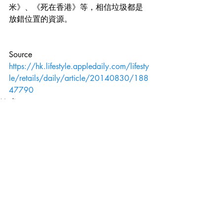
米》、《死在香港》等，相信垃圾都是
放錯位置的資源。
Source
https://hk.lifestyle.appledaily.com/lifesty
le/retails/daily/article/20140830/188
47790
Media
Recent Posts
See All