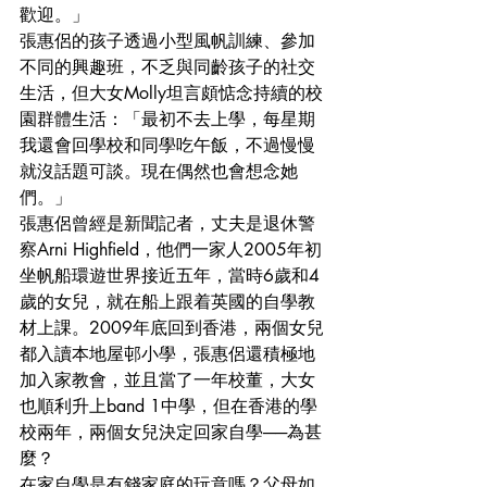
歡迎。」
張惠侶的孩子透過小型風帆訓練、參加
不同的興趣班，不乏與同齡孩子的社交
生活，但大女Molly坦言頗惦念持續的校
園群體生活：「最初不去上學，每星期
我還會回學校和同學吃午飯，不過慢慢
就沒話題可談。現在偶然也會想念她
們。」
張惠侶曾經是新聞記者，丈夫是退休警
察Arni Highfield，他們一家人2005年初
坐帆船環遊世界接近五年，當時6歲和4
歲的女兒，就在船上跟着英國的自學教
材上課。2009年底回到香港，兩個女兒
都入讀本地屋邨小學，張惠侶還積極地
加入家教會，並且當了一年校董，大女
也順利升上band 1中學，但在香港的學
校兩年，兩個女兒決定回家自學──為甚
麼？
在家自學是有錢家庭的玩意嗎？父母如