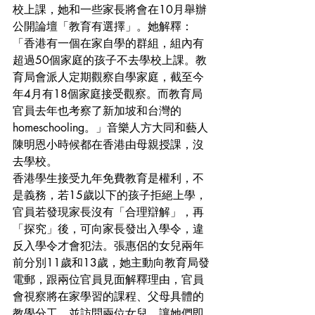
校上課，她和一些家長將會在10月舉辦
公開論壇「教育有選擇」。她解釋：
「香港有一個在家自學的群組，組內有
超過50個家庭的孩子不去學校上課。教
育局會派人定期觀察自學家庭，截至今
年4月有18個家庭接受觀察。而教育局
官員去年也考察了新加坡和台灣的
homeschooling。」音樂人方大同和藝人
陳明恩小時候都在香港由母親授課，沒
去學校。
香港學生接受九年免費教育是權利，不
是義務，若15歲以下的孩子拒絕上學，
官員若發現家長沒有「合理辯解」，再
「探究」後，可向家長發出入學令，違
反入學令才會犯法。張惠侶的女兒兩年
前分別11歲和13歲，她主動向教育局發
電郵，跟兩位官員見面解釋理由，官員
會視察將在家學習的課程、父母具體的
教學分工，並訪問兩位女兒，讓她們即