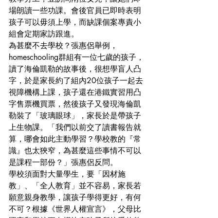
場朗讀一些功課。會後官員已即時表明
孩子可以毋須上學，而缺課個案專責小
組會定期家訪跟進。
為甚麼不去學校？張惠侶舉例，
homeschooling群組有一位七歲的孩子，
讀了海倫凱勒的故事後，很想學盲人凸
字，於是家長約了組內20位孩子一起去
視障機構上課，孩子還在港鐵實習用凸
字售票機買票，然後孩子又發現海倫凱
勒裝了「玻璃眼球」，家長於是帶孩子
上生物課。「我們以前交了讀書報告就
算，哪會如此主動學習？學校教的『常
識』也太狹窄，為甚麼這些事情不可以
是課程一部份？」張惠侶反問。
學校須面對大量學生，要「因材施
教」、「全人教育」並不容易，家長若
願意親身教學，讓孩子學得更好，有何
不可？根據《世界人權宣言》，父母比