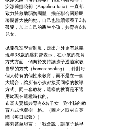
安潔莉娜裘莉（Angelina Jolie）一直都
致力於救助弱勢團體，擔任聯合國難民
署親善大使的她，自己也陸續領養了3名
孤兒，加上自己的親生小孩，共育有6名
兒女。
拋開教室學習制度，走出戶外更有意義
現年38歲的裘莉曾表示，在小孩的教育
方式方面，傾向於支持讓孩子透過家教
自學的方式（homeschooling），針對每
個人特有的個性來教育，而不是在一個
大場合，讓所有小孩都接受同樣的教導
方式、同一套教材，這樣的教育是不適
用於現在這種時代的。
布裘夫妻檔共育有6名子女，對小孩的教
育方式也獨樹一格。（圖片／取材自英
國《每日郵報》）
裘莉甚至坦言：「我會說，讓孩子越早