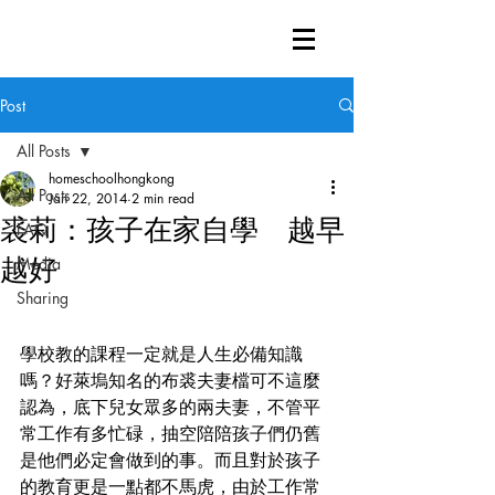
Post
All Posts
homeschoolhongkong
All Posts
Jan 22, 2014
2 min read
裘莉：孩子在家自學 越早
FAQ
越好
Media
Sharing
學校教的課程一定就是人生必備知識
嗎？好萊塢知名的布裘夫妻檔可不這麼
認為，底下兒女眾多的兩夫妻，不管平
常工作有多忙碌，抽空陪陪孩子們仍舊
是他們必定會做到的事。而且對於孩子
的教育更是一點都不馬虎，由於工作常