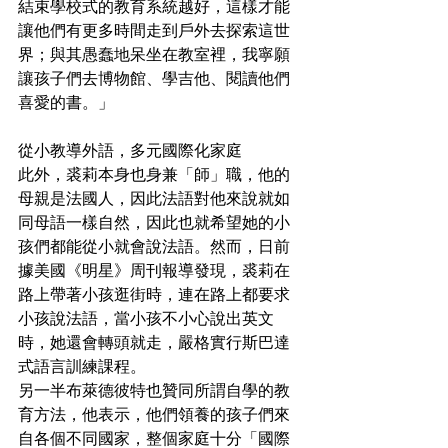
結束學校式的教育系統越好，這樣才能
讓他們有更多時間走到戶外去探索這世
界；與其愚蠢地呆坐在教室裡，我寧願
讓孩子們去博物館、學吉他、閱讀他們
喜愛的書。」
從小教導外語，多元國際化家庭
此外，裘莉本身也身兼「師」職，他的
母親是法國人，因此法語對他來說就如
同母語一樣自然，因此也就希望她的小
孩們都能從小就會說法語。然而，日前
據美國《明星》周刊報導發現，裘莉在
路上帶著小孩逛街時，連在路上都要求
小孩說法語，當小孩不小心說出英文
時，她還會轉頭就走，嚴格實行斯巴達
式語言訓練課程。
另一半布萊德彼特也贊同所謂自學的教
育方法，他表示，他們領養的孩子們來
自各個不同國家，整個家庭十分「國際