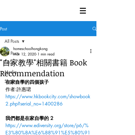
Post
All Posts
homeschoolhongkong
All Posts
Mar 12, 2020
1 min read
"自家教學"相關書籍 Book
FAQ
Recommendation
Media
Sharing
在家自學的四個孩子
作者:許惠珺 
https://www.hkbookcity.com/showbook
2.php?serial_no=1400286
我們都是在家自學的 2 
https://www.ediversity.org/store/p6/%
E3%80%8A%E6%88%91%E5%80%91