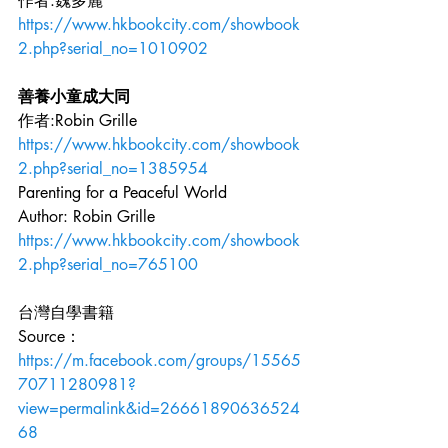
作者:魏多麗 
https://www.hkbookcity.com/showbook
2.php?serial_no=1010902
善養小童成大同
作者:Robin Grille 
https://www.hkbookcity.com/showbook
2.php?serial_no=1385954
Parenting for a Peaceful World
Author: Robin Grille
https://www.hkbookcity.com/showbook
2.php?serial_no=765100
台灣自學書籍 
Source： 
https://m.facebook.com/groups/15565
70711280981?
view=permalink&id=26661890636524
68