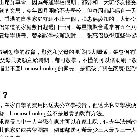
出席分享會，因為每逢學校假期，都要和一大班隊友接受
歲的文思，今年四月開始不去學校，但每周都起碼有一天
。香港的自學家庭群組不止一個，張惠侶參加的，大部份
侶知道的家庭數目超過四十個，每星期聚會通常有五至八
農場學耕種、替弱能學校辦派對……張惠侶覺得這些學習
ing孩子得到怎樣的教育，顯然和父母的見識很大關係，張惠侶
eld，相信父母只要願意給時間，都可教學，不懂的可以借助網
出不宜Homeschooling的家長，是把孩子關在家裏拒
利？
，在家自學的費用比送去公立學校貴，但遠比私立學校便
Homeschooling並不是最貴的教育方法。
求家長其中一人全職在家才可以在家上課，但去年法例改
其他家庭或共學團體，例如鄰居可辦最少三人最多三十人