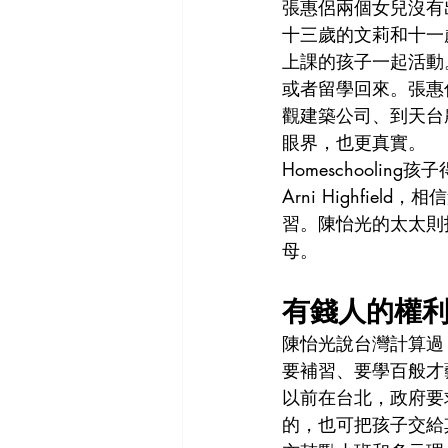
張惠侶兩個女兒沒有
十三歲的文莉和十一
上課的孩子一起活動
或者留學回來。張惠
觀建築公司、到天台
眼界，也更真實。
Homeschool
Arni Highfi
習。陳怡光的太太則指
母。
有錢人的權
陳怡光說台灣計算過
要補習、要學百般才藝，
以前在台北，政府要
的，也可把孩子交給