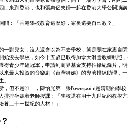
四口來到香港，也和張惠侶夫婦一起在香港大學公開演講
個問：「香港學校教育這麼好，家長還要自己教？」
？
的一對兒女，沒人還會以為不去學校，就是關在家裏自閉
開始沒去學校，如今十五歲已取得加拿大滑雪教練執照，
獲得青少年組冠軍，申請到商界基金支持拍攝紀錄片，明
以來最大投資的音樂劇《台灣舞孃》的導演排練助理，一
生。
，但不是唯一，陳怡光第一張Powerpoint是清朝的學
人排排坐聽着老師授課：「學校還在用十九世紀的教學方
培養二十一世紀的人材！」
學？