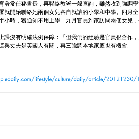
育署常任秘書長，再聯絡教署一般查詢，雖然收到強調學
署就開始聯絡她兩個女兒各自就讀的小學和中學。四月全
半小時，獲通知不用上學，九月官員到家訪問兩個女兒，
上課沒有明確法例保障：「但我們的經驗是官員很合作，
這與丈夫是英國人有關，再三強調本地家庭也有機會。
.appledaily.com/lifestyle/culture/daily/article/2012123