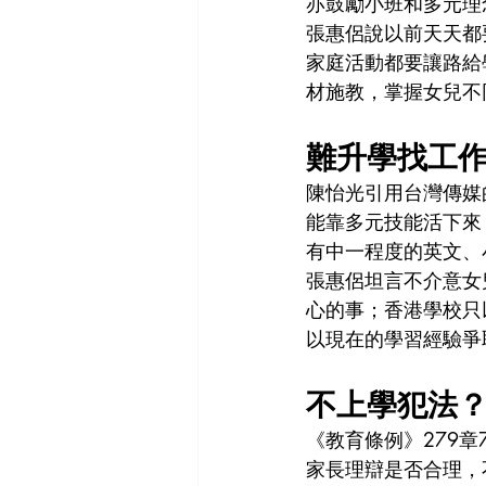
亦鼓勵小班和多元理
張惠侶說以前天天都
家庭活動都要讓路給
材施教，掌握女兒不
難升學找工
陳怡光引用台灣傳媒
能靠多元技能活下來
有中一程度的英文、
張惠侶坦言不介意女
心的事；香港學校只
以現在的學習經驗爭
不上學犯法
《教育條例》279
家長理辯是否合理，