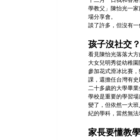
學教父」陳怡光一家
場分享會。
談了許多，但沒有一
孩子沒社交
看見陳怡光落落大方
大女兒明秀從幼稚園
參加花式滑冰比賽，
課，還擔任台灣有史
二十多歲的大學畢業
學校是重要的學習場所
變了，但依然一大班
紀的學科，當然無法
家長要懂教