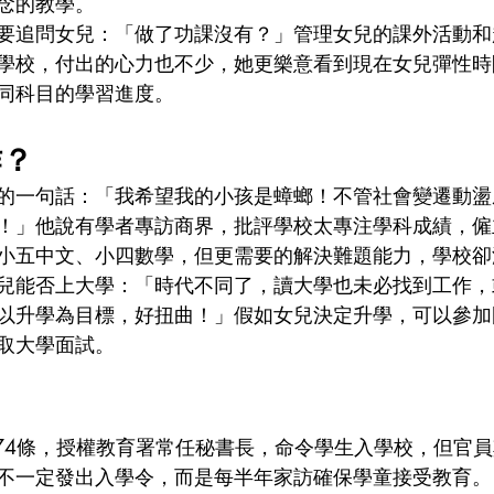
念的教學。
要追問女兒：「做了功課沒有？」管理女兒的課外活動和
學校，付出的心力也不少，她更樂意看到現在女兒彈性時
同科目的學習進度。
作？
的一句話：「我希望我的小孩是蟑螂！不管社會變遷動盪
！」他說有學者專訪商界，批評學校太專注學科成績，僱
小五中文、小四數學，但更需要的解決難題能力，學校卻
兒能否上大學：「時代不同了，讀大學也未必找到工作，
以升學為目標，好扭曲！」假如女兒決定升學，可以參加
取大學面試。
？
章74條，授權教育署常任秘書長，命令學生入學校，但官
不一定發出入學令，而是每半年家訪確保學童接受教育。