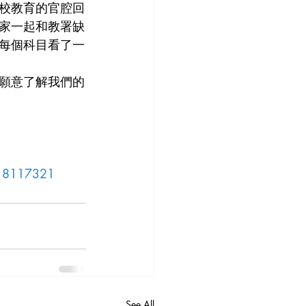
校教育的官腔回
家一起和教署缺
每個科目看了一
願意了解我們的
0/18117321
See All