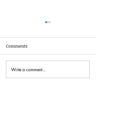
Comments
Write a comment...
創品米作：【快樂教育】
創品米作：自主
#03 另類學校 | 唔講唔知
真事幼童自學大
非主流學校 | 自主學習同
學校大不同
Please Note
Site Rules & FAQ