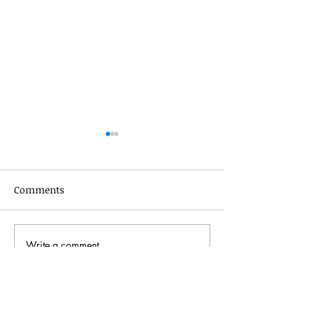
Comments
Write a comment...
創品米作：【快樂教育】
創品米作：自主
#03 另類學校 | 唔講唔知
真事幼童自學大
非主流學校 | 自主學習同
學校大不同