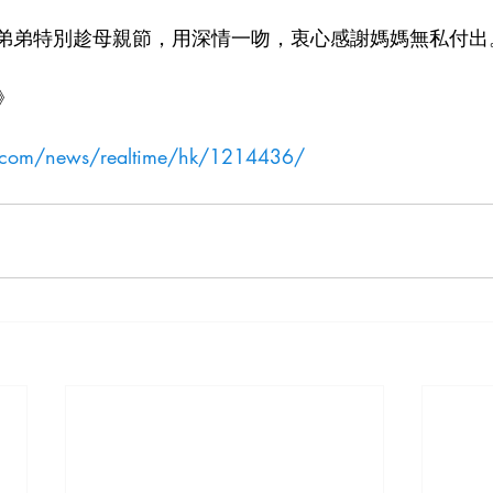
ry和弟弟特別趁母親節，用深情一吻，衷心感謝媽媽無私付出
》
ne.com/news/realtime/hk/1214436/