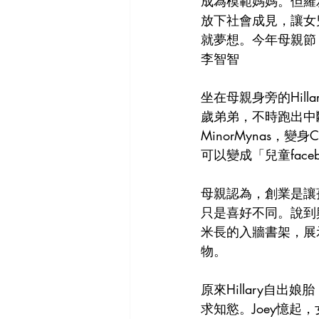
成為模範媽媽。但羅
放下社會成見，讓女
就夢想。今年母親節，
李智智
坐在母親身旁的Hil
歲弟弟，不時跑出中
MinorMynas
可以變成「兒童face
母親認為，創業是讓
只是喜好不同。說到興
米長的入牆書架，展
物。
原來Hillary自
求知慾。Joey憶起