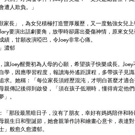
會遭人欺負。」
「怪獸家長」，為女兒積極打造豐厚履歷，又一度勉強女兒
llary要演出話劇要角，放學時卻露出憂傷神情，原來女
成績，甘願改演啞巴，令Joey非常心痛。
」濃郁
讓Joey醒覺初為人母的心願，希望孩子快樂成長。Joe
自學，因應學習程度，報讀海外遙距課程，多帶孩子見識
追求。她稱：「每位家長須經歷混沌，才明白甚麼才適合
母親傳記後得到啟發，「須在孩子低潮時，懂得肯定他們
夢」。
母親說：「那段最黑暗日子，沒有了朋友，幸好有媽媽陪伴和
母親生日和聖誕節，她會親筆作詩和繪畫心意卡，表達對
士」般愈久愈濃郁。