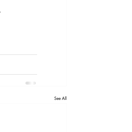
。
See All