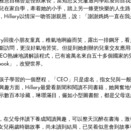
雅慧自稱曾是怪獸家長，當知悉女兒屢遭同學欺凌而自我
兒在家自學，牽着她的小手，踏上另一條更快樂的人生路
Hillary以情深一吻答謝親恩，說：「謝謝媽媽一直在
lary回復小朋友童真，稚氣地咧齒而笑，露出一排鋼牙，
斷訪問，更沒好氣地苦笑。但提到她創辦的兒童交友應用
，變身CEO熟練地講解該程式，已有逾萬名來自五十多個國家
book」，改變世界。
孩子學習的一個歷程，「CEO」只是虛名，指女兒與一
趣方面，Hillary最愛看新聞和閱讀不同書籍，她興奮
示數百本珍藏，琳瑯滿目，儼如小型圖書館，都是父母送
出娘胎，在父母伴讀下養成閱讀興趣，可以整天沉醉在書海，
，女兒兩歲時聽故事，尚未讀到結局，已笑着似意會到故事發