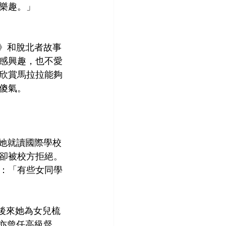
樂趣。」
源》和脫北者故事
感興趣，也不愛
很欣賞馬拉拉能夠
傻氣。
。她就讀國際學校
卻被校方拒絕。
：「有些女同學
，後來她為女兒梳
我亦曾任高級督