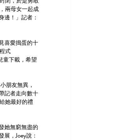
封閉，於是勇敢
，兩母女一起成
我身邊！」記者：
看見喜愛搗蛋的十
程式
的兒童下載，希望
般小朋友無異，
地帶記者走向數十
給她最好的禮
激發她無窮無盡的
展，Joey說：