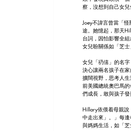
察，沒想到自己女兒
Joey不諱言曾當
途。她憶起，那天Hi
台詞，因怕影響全組
女兒盼關係如「芝士
女兒「礽僖」的名字，
決心讓兩名孩子在家
擴闊視野，思考人生
前美國總統奧巴馬的
們成長，敢與孩子發
Hillary依偎着
中走出來」。」每逢
與媽媽生活，如「芝