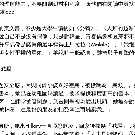
的理解能力，不要限制題材和程度，讓他們在閱讀中尋找
友app
本最愛的英文書，不少是大學生讀物如《公義》、《人類的起
說自己不是沒有偶像，只是對韓星、青春偶像和豆芽夢不
分享偶像是諾貝爾最年輕得主馬拉拉（Malala），「我
坦女性平權的勇氣。」她說時一臉認真，難掩那份真摯的
髮減壓
小和缺乏安全感，因與同齡小孩喜好差異，被標籤為「異類」
書本，她已在幼稚園時讀過，要求提供程度更高的書本，
茅，在課堂搶答問題，又被同學視為愛出風頭，她無奈說
被杯葛，連最好的朋友都怕受牽連而離棄我。」
兒肩膀，原來Hillary一直啞忍欺凌，回家後拔髮「減壓」
「大洞」才揭發事件，Joey苦笑道：「丈夫是總督察，