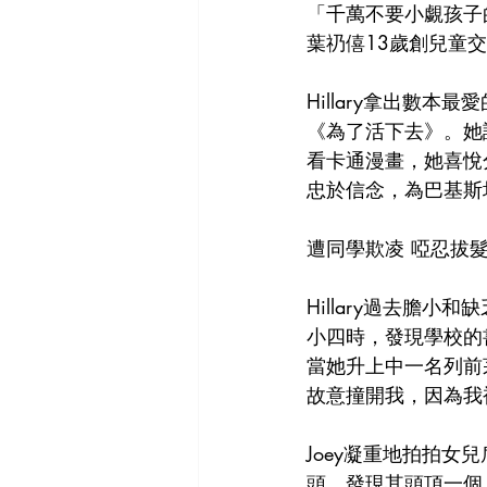
「千萬不要小覷孩子
葉礽僖13歲創兒童交
Hillary拿出數
《為了活下去》。她
看卡通漫畫，她喜悅
忠於信念，為巴基斯
遭同學欺凌 啞忍拔
Hillary過去膽
小四時，發現學校的
當她升上中一名列前
故意撞開我，因為我
Joey凝重地拍拍女
頭，發現其頭頂一個